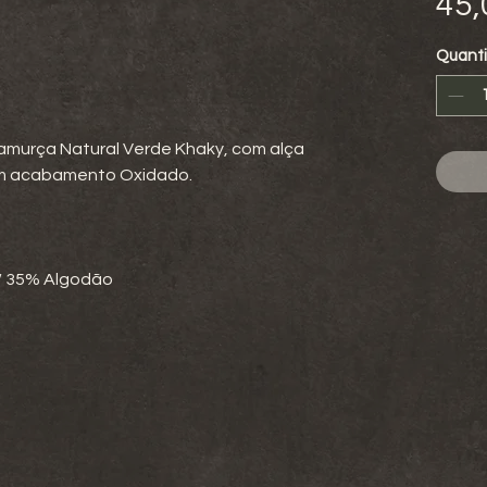
45,
Quant
amurça Natural Verde Khaky, com alça
com acabamento Oxidado.
r / 35% Algodão