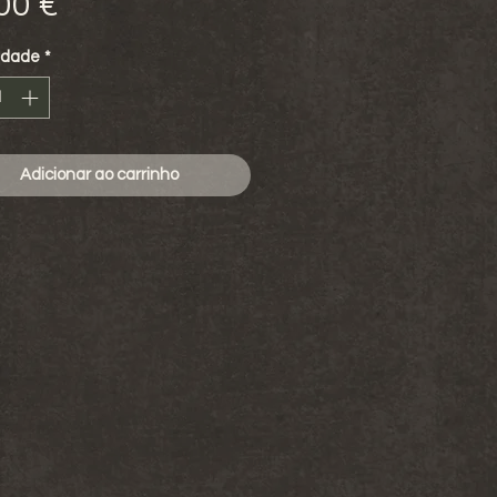
Preço
00 €
idade
*
Adicionar ao carrinho