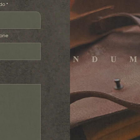
ido
fone