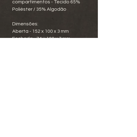
compartimentos - Tecido 65%
Poliéster / 35% Algodão
Dimensões:
Aberta - 152 x 100 x 3 mm
Fechada - 74 x 100 x 7 mm
Termos e Condições
Política de Privacidade
Envio e Entrega
Devoluções e Reembolsos
Livro de Reclamações