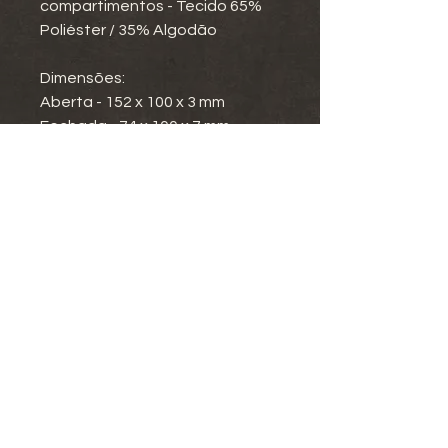
compartimentos - Tecido 65%
Poliéster / 35% Algodão
Dimensões:
Aberta - 152 x 100 x 3 mm
Fechada - 74 x 100 x 7 mm
Termos e Condições
Política de Privacidade
Envio e Entrega
Devoluções e Reembolsos
Livro de Reclamações