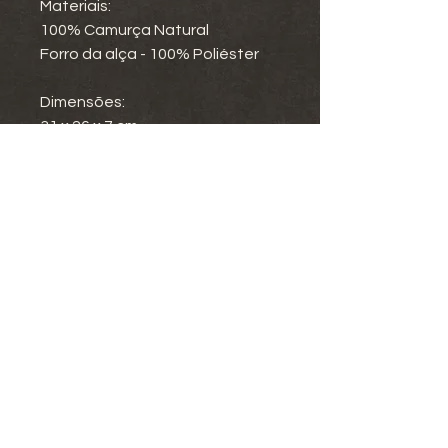
Materiais:
100% Camurça Natural
Forro da alça - 100% Poliéster
Dimensões:
31 x 26 x 7 cm
Termos e Condições
Política de Privacidade
Envio e Entrega
Devoluções e Reembolsos
Livro de Reclamações