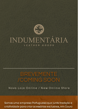
BREVEMENTE
/COMING SOON
N o v a L o j a O n l i n e / N e w O n l i n e S t o r e
​Somos uma empresa Portuguesa que junta tradição e
criatividade para criar acessórios exclusivos, em Couro